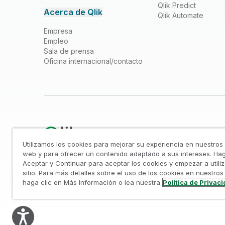
Qlik Predict
Acerca de Qlik
Qlik Automate
Empresa
Empleo
Sala de prensa
Oficina internacional/contacto
Utilizamos los cookies para mejorar su experiencia en nuestros 
web y para ofrecer un contenido adaptado a sus intereses. Hag
Aceptar y Continuar para aceptar los cookies y empezar a utiliz
Legal
/
Aviso sobre privacidad y cookies
/
Marcas
sitio. Para más detalles sobre el uso de los cookies en nuestros 
© 1993-2026 QlikTech International AB, todos los derechos 
haga clic en Más Información o lea nuestra
Política de Privaci