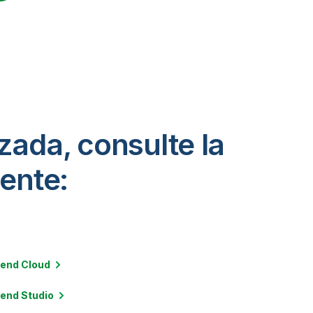
zada, consulte la
ente:
lend
Cloud
lend
Studio