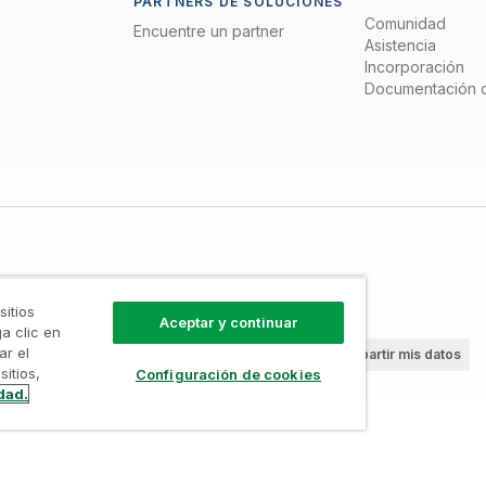
PARTNERS DE SOLUCIONES
Comunidad
Encuentre un partner
Asistencia
Incorporación
Documentación 
sitios
Aceptar y continuar
a clic en
ar el
/
Confianza
/
Condiciones de uso
/
No compartir mis datos
sitios,
Configuración de cookies
reservados
dad.