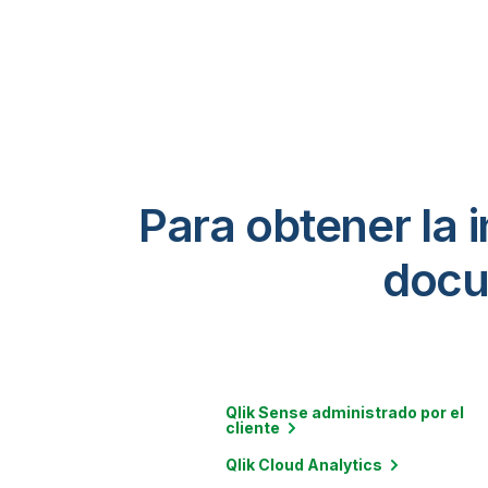
Finanzas y contabilidad
Gobierno (EE. UU.)
Recursos humanos y gestión de
personal
TI y seguridad
Logística y gestión de la cadena de
Para obtener la 
suministro
Marketing y publicidad
docu
Colaboración y gestión de proyectos
Redes sociales
Procesamiento de streams y
mensajería
Qlik Sense administrado por el
cliente
Qlik Cloud
Analytics