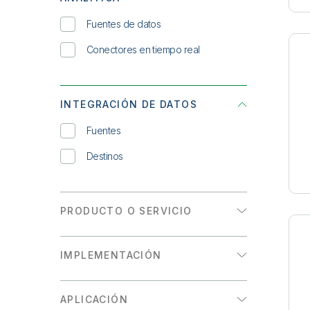
Fuentes de datos
Conectores en tiempo real
INTEGRACIÓN DE DATOS
Fuentes
Destinos
PRODUCTO O SERVICIO
Qlik Sense
IMPLEMENTACIÓN
Qlik Automate
Nube
Qlik GeoOperations
APLICACIÓN
Gobierno en la nube