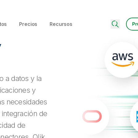
tos
Precios
Recursos
Pr
y
 a datos y la
icaciones y
las necesidades
 integración de
cidad de
nectores, Qlik