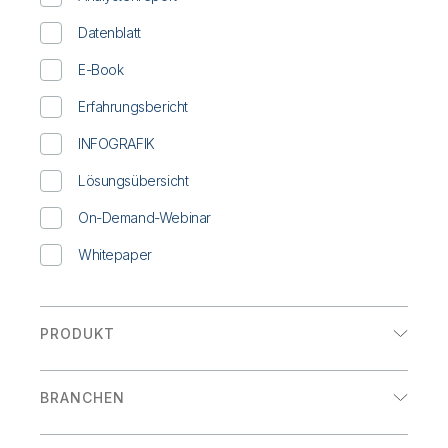
Onboarding
Qlik
Presse
Produktdokumentation
Weltweite Niederlassungen
Datenblatt
Talend
E-Book
Erfahrungsbericht
INFOGRAFIK
Lösungsübersicht
On-Demand-Webinar
Whitepaper
PRODUKT
Analysen
BRANCHEN
Datenintegration
Einzelhandel