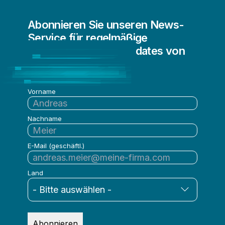
Embedded Analytics
Abonnieren Sie unseren News-
IoT-Analysen
Service für regelmäßige
Vom Mainframe in die Cloud
Informationen und Updates von
Qlik
Vorname
Nachname
E-Mail (geschäftl.)
Land
Abonnieren