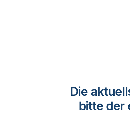
Gateway)
Google
E-Commerce und Handel
Private Cloud (via Qlik Data Gateway)
ERP
Eventmanagement
Finanz- und Rechnungswesen
Behörden (USA)
Personalwesen und Workforce
Management
IT und Sicherheit
Die aktuel
Logistik und Supply-Chain-
Management
bitte de
Marketing und Werbung
Projektmanagement und
Zusammenarbeit