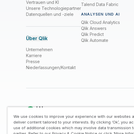
Vertrauen und KI
Talend Data Fabric
Unsere Technologiepartner
Datenquellen und -ziele
ANALYSEN UND AI
Qlik Cloud Analytics
Qlik Answers
Qlik Predict
Über Qlik
Qlik Automate
Unternehmen
Karriere
Presse
Niederlassungen/Kontakt
We use cookies to improve your experience with our websites a
deliver content tailored to your interests. By clicking ‘Ok’, you a
use of additional cookies which may involve data transmission t
Rechtliche Hinweise
/
Impressum
/
Datenschutz- u
parties. Refer to our Privacy & Cookie Notice or click ‘More Info