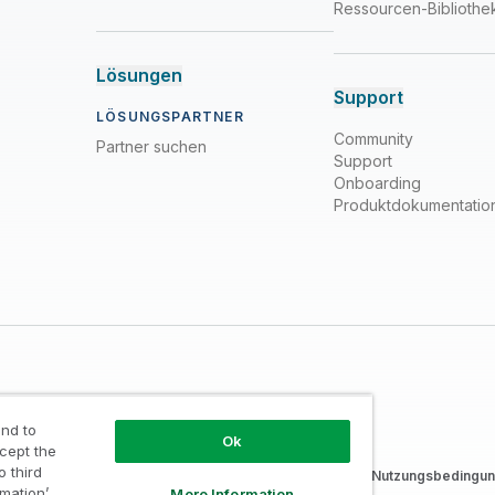
Ressourcen-Bibliothe
Lösungen
Support
LÖSUNGSPARTNER
Community
Partner suchen
Support
Onboarding
Produktdokumentatio
nd to
Ok
ccept the
o third
nd Cookie-Erklärung
/
Marken
/
Vertrauen
/
Nutzungsbedingun
rmation’
More Information