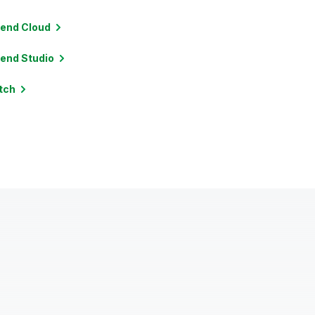
lend
Cloud
lend
Studio
tch