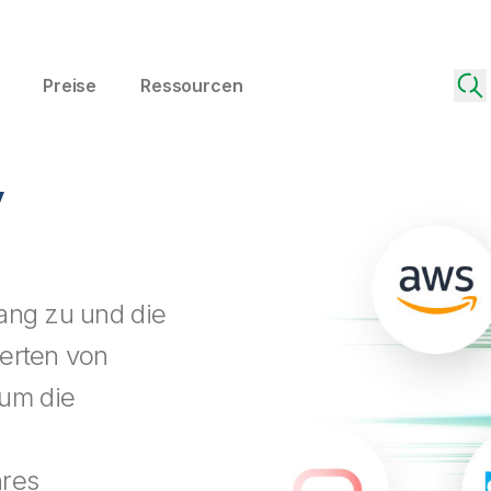
Preise
Ressourcen
y
ang zu und die
derten von
um die
hres