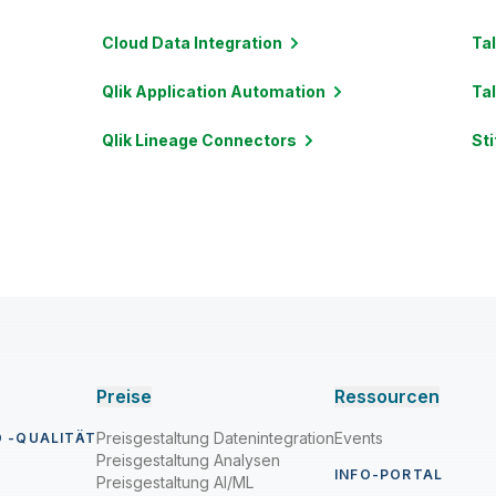
Cloud Data
Integration
Ta
Qlik Application
Automation
Ta
Qlik Lineage
Connectors
Sti
Preise
Ressourcen
Preisgestaltung Datenintegration
Events
 -QUALITÄT
Preisgestaltung Analysen
INFO-PORTAL
Preisgestaltung AI/ML