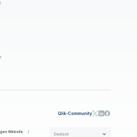
k
n
Qlik-Community
gen Website
/
Deutsch