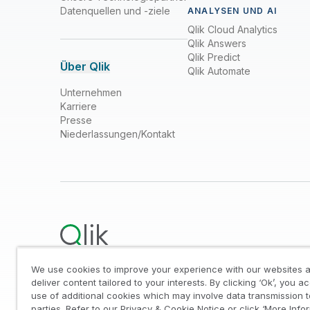
Datenquellen und -ziele
ANALYSEN UND AI
Qlik Cloud Analytics
Qlik Answers
Qlik Predict
Über Qlik
Qlik Automate
Unternehmen
Karriere
Presse
Niederlassungen/Kontakt
We use cookies to improve your experience with our websites a
Rechtliche Hinweise
/
Impressum
/
Datenschutz- u
deliver content tailored to your interests. By clicking ‘Ok’, you a
use of additional cookies which may involve data transmission t
Meine Daten nicht weitergeben
parties. Refer to our Privacy & Cookie Notice or click ‘More Info