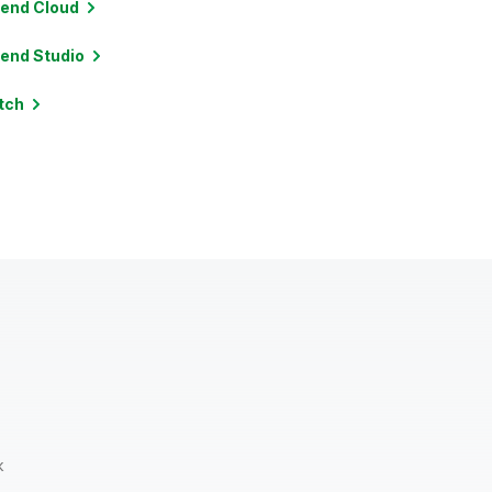
lend
Cloud
lend
Studio
tch
k