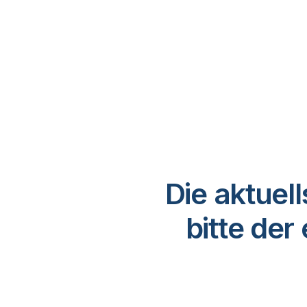
Finanz- und Rechnungswesen
Behörden (USA)
Personalwesen und Workforce
Management
IT und Sicherheit
Logistik und Supply-Chain-
Management
Marketing und Werbung
Die aktuel
Projektmanagement und
Zusammenarbeit
bitte de
Soziale Medien
Streamverarbeitung und Messaging