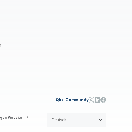
n
Qlik-Community
gen Website
/
Deutsch