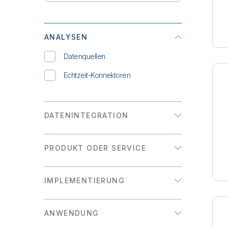
ANALYSEN
Datenquellen
Echtzeit-Konnektoren
DATENINTEGRATION
Quellen
PRODUKT ODER SERVICE
Ziele
Qlik Sense
IMPLEMENTIERUNG
Qlik Automate
Cloud
Qlik GeoOperations
ANWENDUNG
Cloud Government
Qlik Lineage Connectors