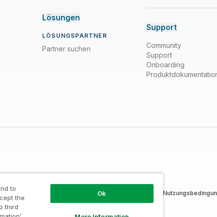
Lösungen
Support
LÖSUNGSPARTNER
Community
Partner suchen
Support
Onboarding
Produktdokumentatio
nd to
nd Cookie-Erklärung
/
Marken
/
Vertrauen
/
Nutzungsbedingun
Ok
ccept the
o third
rmation’
More Information