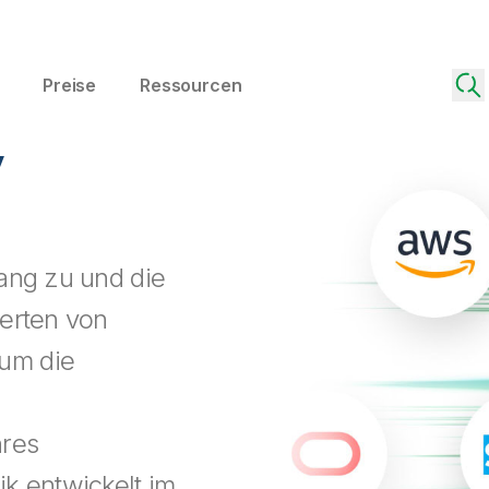
Preise
Ressourcen
y
ang zu und die
derten von
um die
hres
k entwickelt im