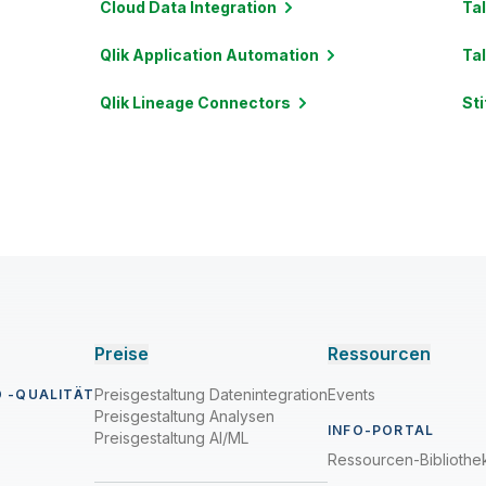
Cloud Data
Integration
Ta
Qlik Application
Automation
Ta
Qlik Lineage
Connectors
Sti
Preise
Ressourcen
Preisgestaltung Datenintegration
Events
 -QUALITÄT
Preisgestaltung Analysen
INFO-PORTAL
Preisgestaltung AI/ML
Ressourcen-Bibliothe